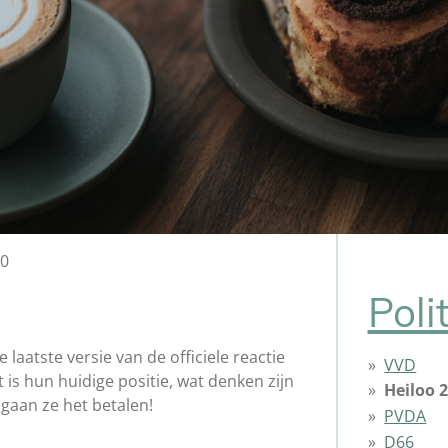
00
Poli
aatste versie van de officiele reactie
VVD
t is hun huidige positie, wat denken zijn
Heiloo 
gaan ze het betalen!
PVDA
D66