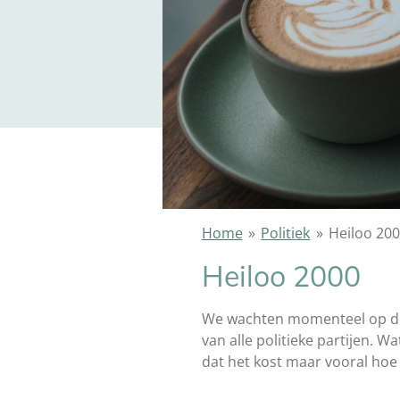
Home
»
Politiek
»
Heiloo 20
Heiloo 2000
We wachten momenteel op de l
van alle politieke partijen. Wa
dat het kost maar vooral hoe 