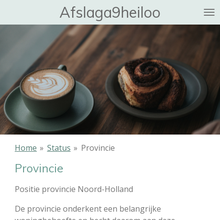
Afslaga9heiloo
Ga
direct
naar
de
hoofdinhoud
Home
»
Status
»
Provincie
Provincie
Positie provincie Noord-Holland
De provincie onderkent een belangrijke